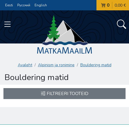
0
0,00 €
Eesti
Русский
English
Avaleht
Alpinism ja ronimine
Bouldering matid
Bouldering matid
FILTREERI TOOTEID