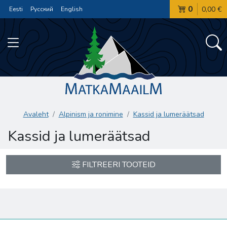
0
0,00 €
Eesti
Русский
English
Avaleht
Alpinism ja ronimine
Kassid ja lumeräätsad
Kassid ja lumeräätsad
FILTREERI TOOTEID