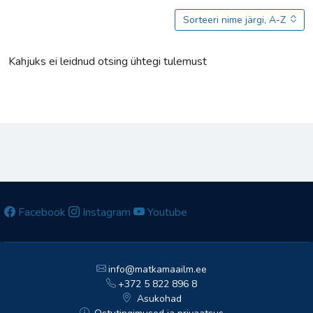
Sorteeri nime järgi, A-Z
Kahjuks ei leidnud otsing ühtegi tulemust
Facebook
Instagram
Youtube
info@matkamaailm.ee
+372 5 822 896 8
Asukohad